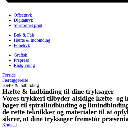
Offsettryk
Digitaltryk
Storformat print
Buk & Fals
Hæfte & Indbinding
Folietryk
Grafisk
Prepress
Rådgivning
Forside
Færdiggørelse
Hæfte & Indbinding
Hæfte & Indbinding til dine tryksager
Vores trykkeri tilbyder alsidige hæfte- og 
bøger til spiralindbinding og limindbindin
de rette teknikker og materialer til at opf
sikrer, at dine tryksager fremstår præsent
Kontakt