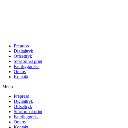
Videre
til
indhold
Prepress
Digitaltryk
Offsettryk
Storformat print
Færdiggørelse
Om os
Kontakt
Menu
Prepress
Digitaltryk
Offsettryk
Storformat print
Færdiggørelse
Om os
Kontakt