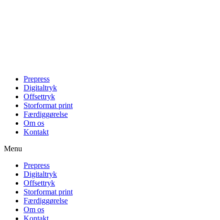
Videre
til
indhold
Prepress
Digitaltryk
Offsettryk
Storformat print
Færdiggørelse
Om os
Kontakt
Menu
Prepress
Digitaltryk
Offsettryk
Storformat print
Færdiggørelse
Om os
Kontakt