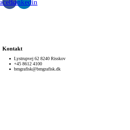
acebook
Linkedin
Kontakt
Lystrupvej 62 8240 Risskov
+45 8612 4100
bmgrafisk@bmgrafisk.dk