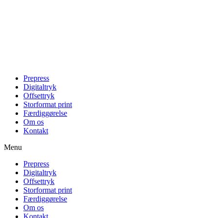
Videre
til
indhold
Prepress
Digitaltryk
Offsettryk
Storformat print
Færdiggørelse
Om os
Kontakt
Menu
Prepress
Digitaltryk
Offsettryk
Storformat print
Færdiggørelse
Om os
Kontakt